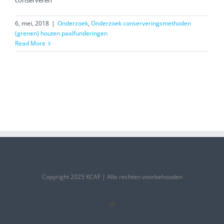
conserveren
6, mei, 2018
|
Onderzoek
,
Onderzoek conserveringsmethoden
(grenen) houten paalfunderingen
Read More
Copyright 2025 KCAF | Alle rechten voorbehouden
Twitter