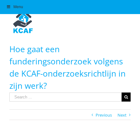
Skip
Menu
to
content
Hoe gaat een
funderingsonderzoek volgens
de KCAF-onderzoeksrichtlijn in
zijn werk?
Search
for:
Previous
Next