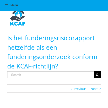
Skip
Menu
to
content
Is het funderingsrisicorapport
hetzelfde als een
funderingsonderzoek conform
de KCAF-richtlijn?
Search
for:
Previous
Next