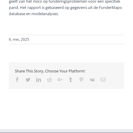
geeft van het risico op funderingsproblemen voor een specifiek
pand. Het rapport is gebaseerd op gegevens uit de FunderMaps-
database en modelanalyses.
6, mei, 2025
Share This Story, Choose Your Platform!
Facebook
Twitter
LinkedIn
Reddit
Google+
Tumblr
Pinterest
Vk
Email