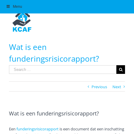
Skip
Menu
to
content
Wat is een
funderingsrisicorapport?
Search
for:
Previous
Next
Wat is een funderingsrisicorapport?
Een
funderingsrisicorapport
is een document dat een inschatting