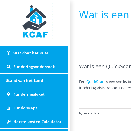
Skip
to
Wat is een
content
Wat doet het KCAF
Wat is een QuickSca
Funderingsonderzoek
Stand van het Land
Een
QuickScan
is een snelle, 
funderingsrisicorapport dat e
Funderingsloket
FunderMaps
6, mei, 2025
Herstelkosten Calculator