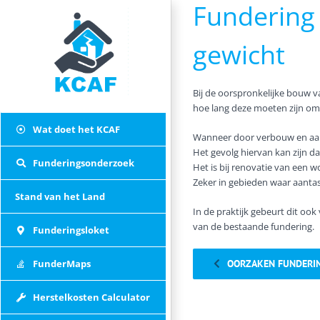
Fundering
Skip
to
content
gewicht
Bij de oorspronkelijke bouw v
hoe lang deze moeten zijn om 
Wat doet het KCAF
Wanneer door verbouw en aanb
Het gevolg hiervan kan zijn d
Funderingsonderzoek
Het is bij renovatie van een 
Zeker in gebieden waar aantast
Stand van het Land
In de praktijk gebeurt dit ook
van de bestaande fundering.
Funderingsloket
FunderMaps
OORZAKEN FUNDERI
Herstelkosten Calculator