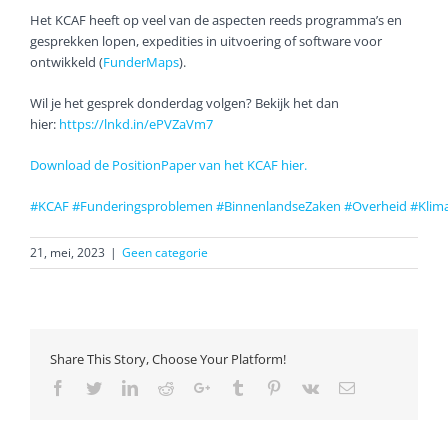
Het KCAF heeft op veel van de aspecten reeds programma’s en
gesprekken lopen, expedities in uitvoering of software voor
ontwikkeld (
FunderMaps
).
Wil je het gesprek donderdag volgen? Bekijk het dan
hier:
https://lnkd.in/ePVZaVm7
Download de PositionPaper van het KCAF hier.
#KCAF
#Funderingsproblemen
#BinnenlandseZaken
#Overheid
#Klim
21, mei, 2023
|
Geen categorie
Share This Story, Choose Your Platform!
Facebook
Twitter
LinkedIn
Reddit
Google+
Tumblr
Pinterest
Vk
Email