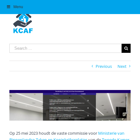
Skip
Menu
to
content
Search
for:
Previous
Next
View
Larger
Image
Op 25 mei 2023 houdt de vaste commissie voor
Ministerie van
Binnenlandse Zaken en Koninkrijksrelaties
van de
Tweede Kamer