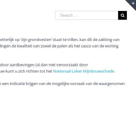
Search
for:
rlijk op ‘zijn grondvesten’ staat te trillen, kan dit de zakking van
lingen de kwaliteit van zowel de palen als het casco van de woning
door aardbevingen (al dan niet veroorzaakt door
w kunt u zich richten tot het
Nationaal Loket Mijnbouwschade
.
n een indicatie krijgen van de mogelijke oorzaak van de waargenomen