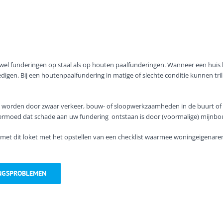
wel funderingen op staal als op houten paalfunderingen. Wanneer een huis lette
digen. Bij een houtenpaalfundering in matige of slechte conditie kunnen tril
t worden door zwaar verkeer, bouw- of sloopwerkzaamheden in de buurt of 
vermoed dat schade aan uw fundering
ontstaan is door (voormalige) mijnbou
 met dit loket met het opstellen van een checklist waarmee woningeigenare
NGSPROBLEMEN