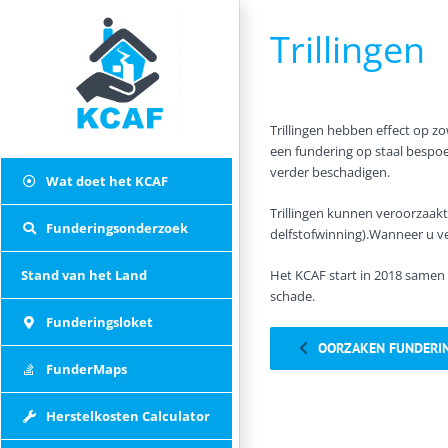
Skip
to
Trillingen
content
Trillingen hebben effect op zo
een fundering op staal bespoe
verder beschadigen.
Wat doet het KCAF
Trillingen kunnen veroorzaak
Funderingsonderzoek
delfstofwinning).Wanneer u 
Stand van het Land
Het KCAF start in 2018 samen
schade.
Funderingsloket
OORZAKEN FUNDERI
FunderMaps
Herstelkosten Calculator