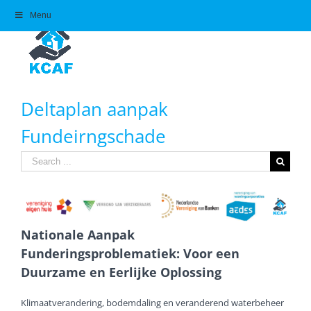
Skip
Menu
to
content
Deltaplan aanpak
Fundeirngschade
Search
for:
Nationale Aanpak
Funderingsproblematiek: Voor een
Duurzame en Eerlijke Oplossing
Klimaatverandering, bodemdaling en veranderend waterbeheer