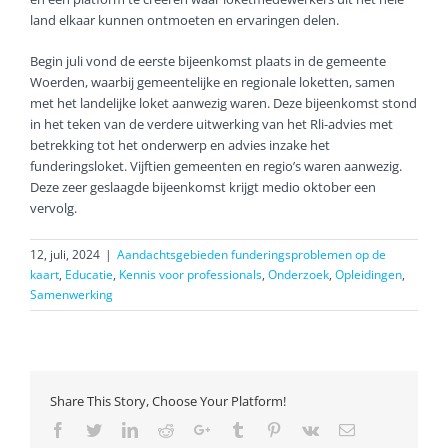
land elkaar kunnen ontmoeten en ervaringen delen.
Begin juli vond de eerste bijeenkomst plaats in de gemeente
Woerden, waarbij gemeentelijke en regionale loketten, samen
met het landelijke loket aanwezig waren. Deze bijeenkomst stond
in het teken van de verdere uitwerking van het Rli-advies met
betrekking tot het onderwerp en advies inzake het
funderingsloket. Vijftien gemeenten en regio’s waren aanwezig.
Deze zeer geslaagde bijeenkomst krijgt medio oktober een
vervolg.
12, juli, 2024
|
Aandachtsgebieden funderingsproblemen op de
kaart
,
Educatie
,
Kennis voor professionals
,
Onderzoek
,
Opleidingen
,
Samenwerking
Share This Story, Choose Your Platform!
Facebook
Twitter
LinkedIn
Reddit
Google+
Tumblr
Pinterest
Vk
Email