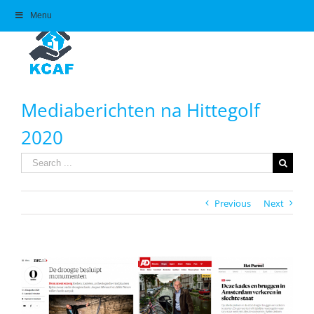
Skip
Menu
to
content
Mediaberichten na Hittegolf
2020
Search
for:
Previous
Next
View
Larger
Image