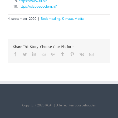
https://www.rli.nl/
https://slappebodem.nl/
4, september, 2020
|
Bodemdaling
,
Klimaat
,
Media
Share This Story, Choose Your Platform!
Facebook
Twitter
LinkedIn
Reddit
Google+
Tumblr
Pinterest
Vk
Email
Copyright 2025 KCAF | Alle rechten voorbehouden