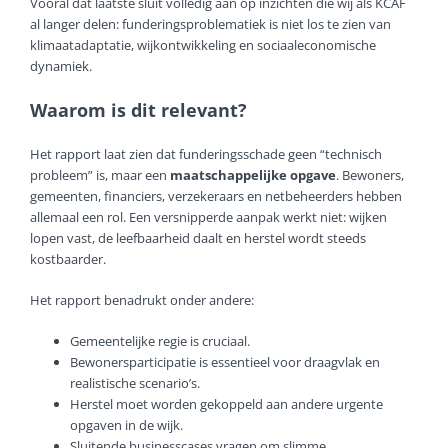
Vooral dat laatste sluit volledig aan op inzichten die wij als KCAF
al langer delen: funderingsproblematiek is niet los te zien van
klimaatadaptatie, wijkontwikkeling en sociaaleconomische
dynamiek.
Waarom is dit relevant?
Het rapport laat zien dat funderingsschade geen “technisch
probleem” is, maar een
maatschappelijke opgave
. Bewoners,
gemeenten, financiers, verzekeraars en netbeheerders hebben
allemaal een rol. Een versnipperde aanpak werkt niet: wijken
lopen vast, de leefbaarheid daalt en herstel wordt steeds
kostbaarder.
Het rapport benadrukt onder andere:
Gemeentelijke regie is cruciaal.
Bewonersparticipatie is essentieel voor draagvlak en
realistische scenario’s.
Herstel moet worden gekoppeld aan andere urgente
opgaven in de wijk.
Sluitende businesscases vragen om slimme