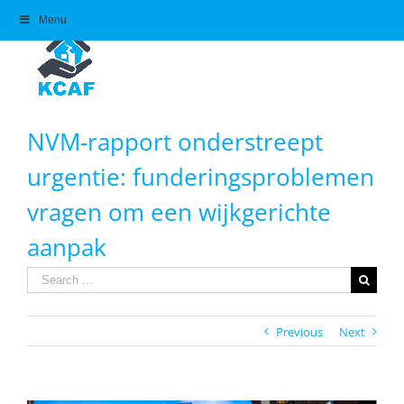
Skip
Menu
to
content
NVM-rapport onderstreept
urgentie: funderingsproblemen
vragen om een wijkgerichte
aanpak
Search
for:
Previous
Next