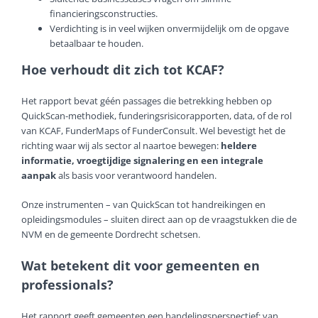
financieringsconstructies.
Verdichting is in veel wijken onvermijdelijk om de opgave
betaalbaar te houden.
Hoe verhoudt dit zich tot KCAF?
Het rapport bevat géén passages die betrekking hebben op
QuickScan-methodiek, funderingsrisicorapporten, data, of de rol
van KCAF, FunderMaps of FunderConsult. Wel bevestigt het de
richting waar wij als sector al naartoe bewegen:
heldere
informatie, vroegtijdige signalering en een integrale
aanpak
als basis voor verantwoord handelen.
Onze instrumenten – van QuickScan tot handreikingen en
opleidingsmodules – sluiten direct aan op de vraagstukken die de
NVM en de gemeente Dordrecht schetsen.
Wat betekent dit voor gemeenten en
professionals?
Het rapport geeft gemeenten een handelingsperspectief: van