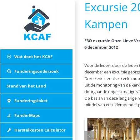
Excursie 2
Skip
to
content
Kampen
F3O excursie
Onze Lieve V
6 december 2012
Wat doet het KCAF
Voor de leden, door de leden 
Funderingsonderzoek
december een excursie georg
Deze kerk is zoals zo vele m
Uit de monitoring van de ker
Stand van het Land
doorgaande ongelijkmatige v
Op basis van deze langjarige 
Funderingsloket
middel van een “dempende” p
FunderMaps
Herstelkosten Calculator