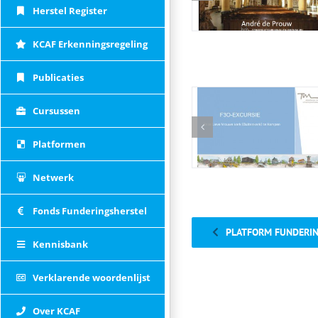
Herstel Register
KCAF Erkenningsregeling
Publicaties
Cursussen
Platformen
Netwerk
Fonds Funderingsherstel
PLATFORM FUNDERI
Kennisbank
Verklarende woordenlijst
Over KCAF