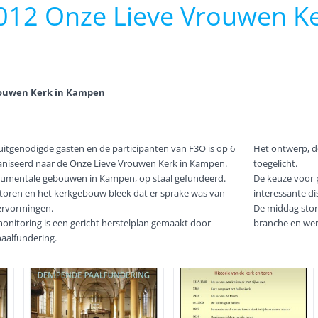
012 Onze Lieve Vrouwen Ke
rouwen Kerk in Kampen
uitgenodigde gasten en de participanten van F3O is op 6
Het ontwerp, d
aniseerd naar de Onze Lieve Vrouwen Kerk in Kampen.
toegelicht.
onumentale gebouwen in Kampen, op staal gefundeerd.
De keuze voor p
ktoren en het kerkgebouw bleek dat er sprake was van
interessante di
ervormingen.
De middag ston
monitoring is een gericht herstelplan gemaakt door
branche en wer
aalfundering.