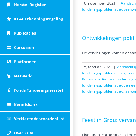
16, november, 2021
|
Aandacht
Herstel Register
funderingsproblematiek veenwe
KCAF Erkenningsregeling
Publicaties
Ontwikkelingen polit
Cursussen
De verkiezingen komen er aan
Platformen
15, februari, 2021
|
Aandachtsg
funderingsproblematiek gemee
Netwerk
Rotterdam
,
Aanpak funderings
funderingsproblematiek gemee
Fonds Funderingsherstel
funderingsproblematiek
,
Jaarco
Kennisbank
Verklarende woordenlijst
Feest in Grou: verv
Over KCAF
Eigenaren, corporatie Elkien,