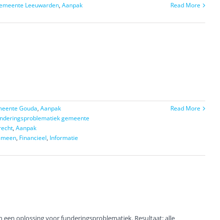
gemeente Leeuwarden
,
Aanpak
Read More
meente Gouda
,
Aanpak
Read More
nderingsproblematiek gemeente
recht
,
Aanpak
emeen
,
Financieel
,
Informatie
 een oplossing voor funderingsproblematiek. Resultaat: alle