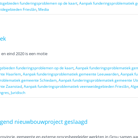
sgebieden funderingsproblemen op de kaart
,
Aanpak funderingsproblematiek 
idegebieden Frieslân
,
Media
iek
 en eind 2020 is een motie
ebieden funderingsproblemen op de kaart
,
Aanpak funderingsproblematiek ge
nte Haarlem
,
Aanpak funderingsproblematiek gemeente Leeuwarden
,
Aanpak fu
problematiek gemeente Schiedam
,
Aanpak funderingsproblematiek gemeente Ut
nte Zaanstad
,
Aanpak funderingsproblematiek veenweidegebieden Frieslân
,
Alg
ngres
,
Juridisch
angend nieuwbouwproject geslaagd
 provincie, gemeente en externe procesbegeleider werkten in Grou samen aan