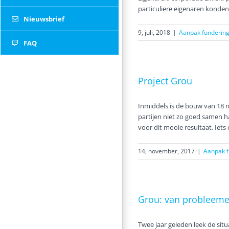
particuliere eigenaren kond
Nieuwsbrief
9, juli, 2018
|
Aanpak funderin
FAQ
Project Grou
Twitter
Inmiddels is de bouw van 18 ni
partijen niet zo goed samen 
voor dit mooie resultaat. Iets 
14, november, 2017
|
Aanpak 
Grou: van probleeme
Twee jaar geleden leek de si