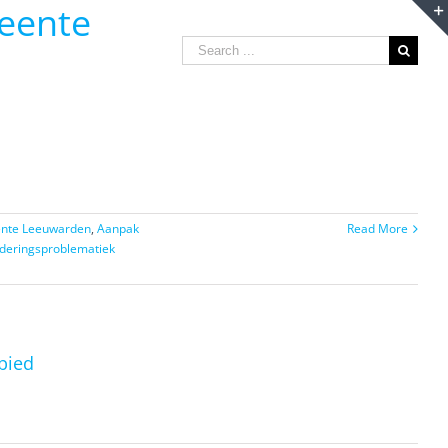
eente
Search
for:
ente Leeuwarden
,
Aanpak
Read More
deringsproblematiek
bied