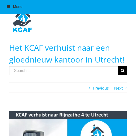
Skip
Menu
to
content
Het KCAF verhuist naar een
gloednieuw kantoor in Utrecht!
Search
for:
Previous
Next
View
Larger
Image