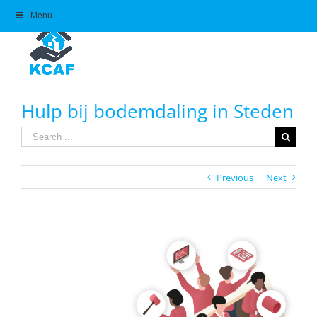
Skip
Menu
to
content
Hulp bij bodemdaling in Steden
Search
for:
Previous
Next
View
Larger
Image