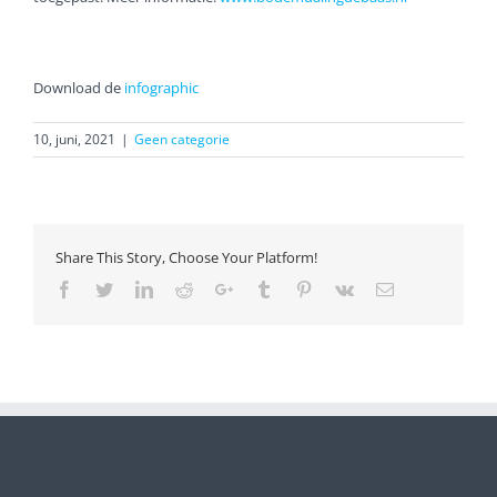
Download de
infographic
10, juni, 2021
|
Geen categorie
Share This Story, Choose Your Platform!
Facebook
Twitter
LinkedIn
Reddit
Google+
Tumblr
Pinterest
Vk
Email