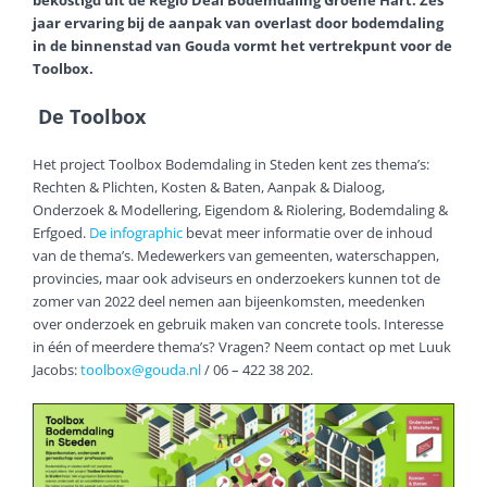
bekostigd uit de Regio Deal Bodemdaling Groene Hart. Zes
jaar ervaring bij de aanpak van overlast door bodemdaling
in de binnenstad van Gouda vormt het vertrekpunt voor de
Toolbox.
De Toolbox
Het project Toolbox Bodemdaling in Steden kent zes thema’s:
Rechten & Plichten, Kosten & Baten, Aanpak & Dialoog,
Onderzoek & Modellering, Eigendom & Riolering, Bodemdaling &
Erfgoed.
De infographic
bevat meer informatie over de inhoud
van de thema’s. Medewerkers van gemeenten, waterschappen,
provincies, maar ook adviseurs en onderzoekers kunnen tot de
zomer van 2022 deel nemen aan bijeenkomsten, meedenken
over onderzoek en gebruik maken van concrete tools. Interesse
in één of meerdere thema’s? Vragen? Neem contact op met Luuk
Jacobs:
toolbox@gouda.nl
/ 06 – 422 38 202.