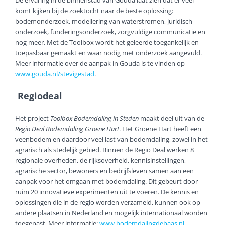
De ervaring in de binnenstad van Gouda laat zien dat er veel
komt kijken bij de zoektocht naar de beste oplossing:
bodemonderzoek, modellering van waterstromen, juridisch
onderzoek, funderingsonderzoek, zorgvuldige communicatie en
nog meer. Met de Toolbox wordt het geleerde toegankelijk en
toepasbaar gemaakt en waar nodig met onderzoek aangevuld.
Meer informatie over de aanpak in Gouda is te vinden op
www.gouda.nl/stevigestad
.
Regiodeal
Het project
Toolbox Bodemdaling in Steden
maakt deel uit van de
Regio Deal Bodemdaling Groene Hart
. Het Groene Hart heeft een
veenbodem en daardoor veel last van bodemdaling, zowel in het
agrarisch als stedelijk gebied. Binnen de Regio Deal werken 8
regionale overheden, de rijksoverheid, kennisinstellingen,
agrarische sector, bewoners en bedrijfsleven samen aan een
aanpak voor het omgaan met bodemdaling. Dit gebeurt door
ruim 20 innovatieve experimenten uit te voeren. De kennis en
oplossingen die in de regio worden verzameld, kunnen ook op
andere plaatsen in Nederland en mogelijk internationaal worden
toegepast. Meer informatie:
www.bodemdalingdebaas.nl