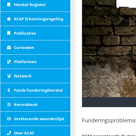
Herstel Register
KCAF Erkenningsregeling
Publicaties
Cursussen
Platformen
Netwerk
Fonds Funderingsherstel
Kennisbank
Verklarende woordenlijst
Funderingsproblemat
Over KCAF