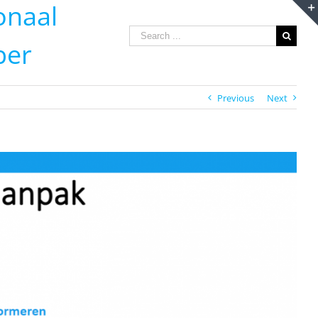
onaal
Search
ber
for:
Previous
Next