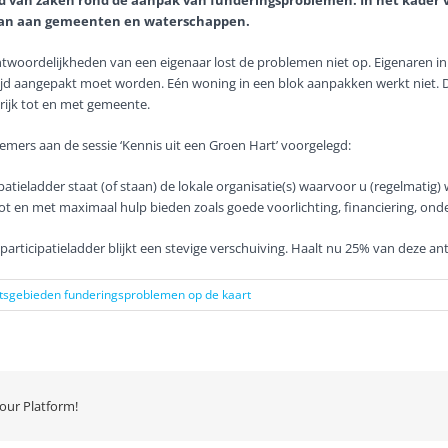
d van zaken rond de aanpak van funderingsproblemen. In het kader 
aan aan gemeenten en waterschappen.
antwoordelijkheden van een eigenaar lost de problemen niet op. Eigenare
ijd aangepakt moet worden. Eén woning in een blok aanpakken werkt niet. Die 
 rijk tot en met gemeente.
mers aan de sessie ‘Kennis uit een Groen Hart’ voorgelegd:
patieladder staat (of staan) de lokale organisatie(s) waarvoor u (regelmatig)
 tot en met maximaal hulp bieden zoals goede voorlichting, financiering, ond
articipatieladder blijkt een stevige verschuiving. Haalt nu 25% van deze antwo
sgebieden funderingsproblemen op de kaart
our Platform!