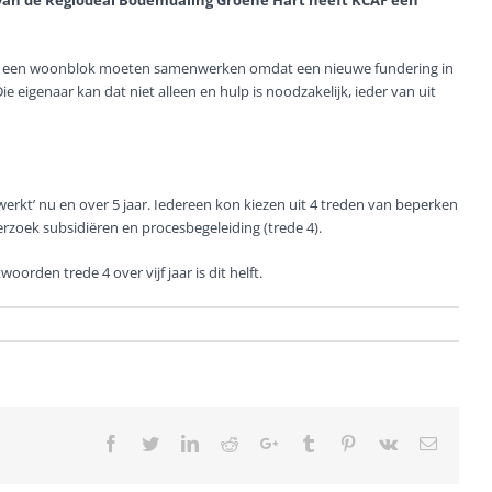
van de Regiodeal Bodemdaling Groene Hart heeft KCAF een
n in een woonblok moeten samenwerken omdat een nieuwe fundering in
eigenaar kan dat niet alleen en hulp is noodzakelijk, ieder van uit
 werkt’ nu en over 5 jaar. Iedereen kon kiezen uit 4 treden van beperken
erzoek subsidiëren en procesbegeleiding (trede 4).
orden trede 4 over vijf jaar is dit helft.
Facebook
Twitter
LinkedIn
Reddit
Google+
Tumblr
Pinterest
Vk
Email