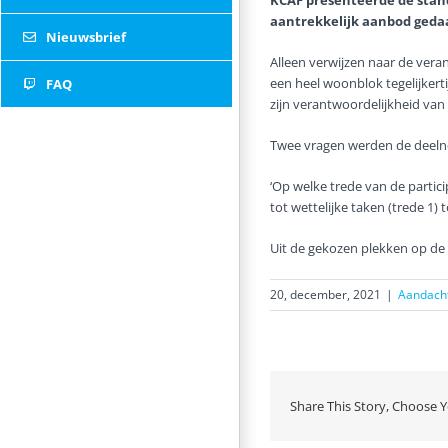
KCAF presenteerde de stan
aantrekkelijk aanbod ged
Nieuwsbrief
Alleen verwijzen naar de ver
een heel woonblok tegelijkert
FAQ
zijn verantwoordelijkheid van
Twee vragen werden de deelne
Twitter
‘Op welke trede van de partici
tot wettelijke taken (trede 1)
Uit de gekozen plekken op de p
20, december, 2021
|
Aandacht
Share This Story, Choose Y