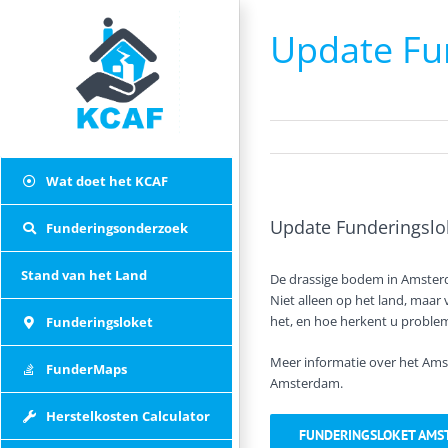
Skip
to
Update Fu
content
Wat doet het KCAF
Update Funderingsl
Funderingsonderzoek
Stand van het Land
De drassige bodem in Amster
Niet alleen op het land, maar
het, en hoe herkent u problem
Funderingsloket
Meer informatie over het Ams
FunderMaps
Amsterdam.
Herstelkosten Calculator
FUNDERINGSLOKET AMS