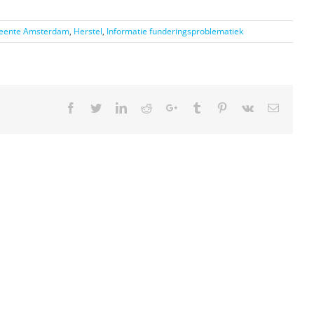
meente Amsterdam
,
Herstel
,
Informatie funderingsproblematiek
Facebook
Twitter
LinkedIn
Reddit
Google+
Tumblr
Pinterest
Vk
Email