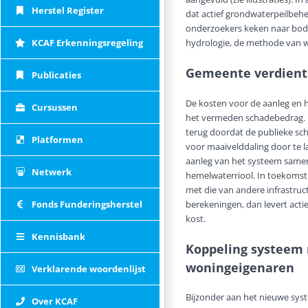
Herstel Register
dat actief grondwaterpeilbehee
onderzoekers keken naar bode
hydrologie, de methode van w
KCAF Erkenningsregeling
Gemeente verdient 
Publicaties
De kosten voor de aanleg en 
Cursussen
het vermeden schadebedrag. D
terug doordat de publieke sch
Platformen
voor maaivelddaling door te l
aanleg van het systeem samen
Netwerk
hemelwaterriool. In toekoms
met die van andere infrastr
berekeningen, dan levert acti
Fonds Funderingsherstel
kost.
Kennisbank
Koppeling systeem 
woningeigenaren
Verklarende woordenlijst
Bijzonder aan het nieuwe sys
Over KCAF