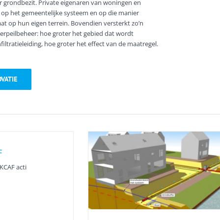
r grondbezit. Private eigenaren van woningen en
op het gemeentelijke systeem en op die manier
t op hun eigen terrein. Bovendien versterkt zo’n
erpeilbeheer: hoe groter het gebied dat wordt
iltratieleiding, hoe groter het effect van de maatregel.
VATIE
F
waterpeilbeheer kan
 KCAF acti
hade voorkomen
zoek
Onderzoek actief
terpeilbeheer