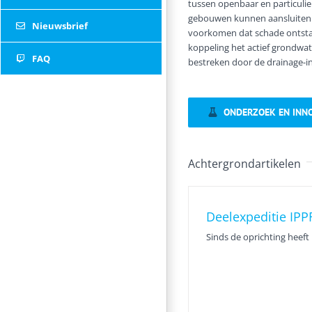
tussen openbaar en particulie
gebouwen kunnen aansluiten 
Nieuwsbrief
voorkomen dat schade ontstaa
koppeling het actief grondwat
FAQ
bestreken door de drainage-inf
Twitter
ONDERZOEK EN INNO
Achtergrondartikelen
Deelexpeditie IPP
Actief grond
Sinds de oprichting heeft
droogtesc
Innovatie
Onder
grondwa