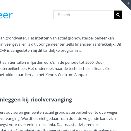
eer
Search
for:
aan grondwater. Het inzetten van actief grondwaterpeilbeheer kan
veel gevallen is dit voor gemeenten zelfs financieel aantrekkelijk. Dit
AF is aangesloten bij dit landelijke programma.
van tientallen miljarden euro’s in de periode tot 2050. Door
waterpeilbeheer. Het onderzoek naar de technische en financiële
betrokken partijen zijn het Kennis Centrum Aanpak
nleggen bij rioolvervanging
ers adviseren gemeenten actief grondwaterpeilbeheer te overwegen
olvervanging. Wordt dit niet gedaan, dan doet de volgende kans zich
roegst voor over enkele decennia. Daarnaast adviseren de
dat actief grondwaterpeilbeheer standaard deel gaat uitmaken van