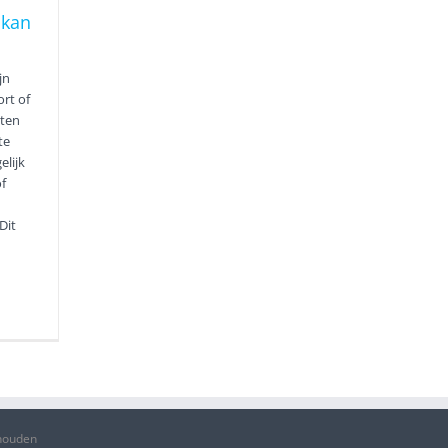
 kan
jn
rt of
tten
te
elijk
f
Dit
ehouden