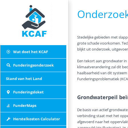
Skip
to
Onderzoek
content
Stedelijke gebieden met slap
grote schade voorkomen. Techni
blijkt uit onderzoek, uitgevo
Wat doet het KCAF
Een tekort aan grondwater in 
Funderingsonderzoek
klimaatverandering zal dit be
haalbaarheid van dit systeem
Stand van het Land
Funderingsproblematiek (KCAF
Funderingsloket
Grondwaterpeil beïn
FunderMaps
De basis van actief grondwaterp
verbinding staat met het oppe
Herstelkosten Calculator
afgevoerd naar het oppervlakt
aangevuld (zie illustraties). I