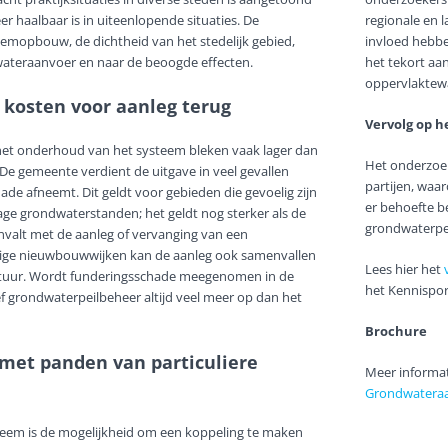
r haalbaar is in uiteenlopende situaties. De
regionale en 
mopbouw, de dichtheid van het stedelijk gebied,
invloed hebbe
ateraanvoer en naar de beoogde effecten.
het tekort aa
oppervlaktewa
kosten voor aanleg terug
Vervolg op h
het onderhoud van het systeem bleken vaak lager dan
Het onderzoe
e gemeente verdient de uitgave in veel gevallen
partijen, waa
ade afneemt. Dit geldt voor gebieden die gevoelig zijn
er behoefte be
age grondwaterstanden; het geldt nog sterker als de
grondwaterpe
valt met de aanleg of vervanging van een
tige nieuwbouwwijken kan de aanleg ook samenvallen
Lees hier het
uctuur. Wordt funderingsschade meegenomen in de
het Kennispor
ef grondwaterpeilbeheer altijd veel meer op dan het
Brochure
met panden van particuliere
Meer informat
Grondwateraa
teem is de mogelijkheid om een koppeling te maken