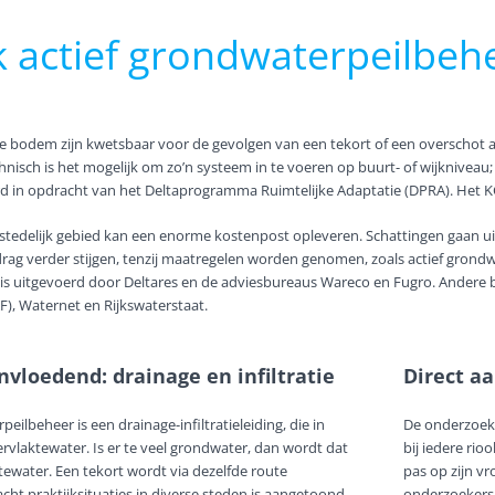
 actief grondwaterpeilbeh
pe bodem zijn kwetsbaar voor de gevolgen van een tekort of een overschot 
sch is het mogelijk om zo’n systeem in te voeren op buurt- of wijkniveau; in 
erd in opdracht van het Deltaprogramma Ruimtelijke Adaptatie (DPRA). Het KC
stedelijk gebied kan een enorme kostenpost opleveren. Schattingen gaan uit 
drag verder stijgen, tenzij maatregelen worden genomen, zoals actief grond
 is uitgevoerd door Deltares en de adviesbureaus Wareco en Fugro. Andere 
), Waternet en Rijkswaterstaat.
vloedend: drainage en infiltratie
Direct aa
eilbeheer is een drainage-infiltratieleiding, die in
De onderzoek
rvlaktewater. Is er te veel grondwater, dan wordt dat
bij iedere rio
ewater. Een tekort wordt via dezelfde route
pas op zijn v
n acht praktijksituaties in diverse steden is aangetoond
onderzoekers 