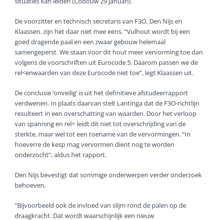
situaties kan leiden (Cobouw 29 januari).
De voorzitter en technisch secretaris van F3O, Den Nijs en
Klaassen. zijn het daar niet mee eens. “Vulhout wordt bij een
goed dragende paal en een zwaar gebouw helemaal
samengeperst. We staan voor dit hout meer vervorming toe dan
volgens de voorschriften uit Eurocode 5. Daarom passen we de
rel<enwaarden van deze Eurocode niet toe”, legt Klaassen uit.
De conclusie ‘onveilig’ is uit het definitieve afstudeerrapport
verdwenen. In plaats daarvan stelt Lantinga dat de F3O-richtlijn
resulteert in een overschatting van waarden. Door het verloop
van spanning en rel< leidt dit niet tot overschrijding van de
sterkte, maar wel tot een toename van de vervormingen. “In
hoeverre de kesp mag vervormen dient nog te worden
onderzocht”, aldus het rapport.
Den Nijs bevestigt dat sommige onderwerpen verder onderzoek
behoeven.
“Bijvoorbeeld ook de invloed van slijm rond de palen op de
draagkracht. Dat wordt waarschijnlijk een nieuw