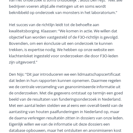
van het onder­zoek is soms onduidelijk”, aldus Den Nijs. “Niet alle
bedrijven voeren altijd.alle metingen uit en soms wordt
beknibbeld op onderzoek van monsters in het laboratorium.”
Het succes van de richtlijn leidt tot de behoefte aan
kwaliteitsborging. Klaassen: “We komen in actie. We willen dat
objectief kan worden vastgesteld of de F3O-richtlijn is gevolgd.
Bovendien, om een éonclusie uit een onderzoek te kunnen
trekken, is expertise nodig. We hebben op onze website een
klachtenloket ingesteld voor onderzoeken die door F3O-leden
zijn uitgevoerd.”
Den Nijs: “Dit jaar introduceren we een lidmaatschapscertificaat
dat leden in hun rapporten kunnen opnemen. Daarmee regelen
we de centrale verzameling van geanonimiseerde informatie uit
de onderzoeken. Met die gegevens ontstaat op termijn een goed
beeld van de resultaten van funde­ringsonderzoek in Nederland.
Met een aantal leden stelden we al eens een overall-beeld van de
aantasting van houten paalfunderingen in Nederland op, maar
de daarna verkregen resultatén zitten in dossiers van onze leden.
Eigenlijk willen we van de informatie uit deze dossiers een
database opbouwen, maar het ontsluiten en anonimiseren kost