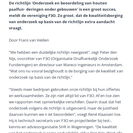
De richtlijn ‘Onderzoek en beoordeling van houten
paalfun· deringen onder gebouwen’ is een groot succes,
meldt de vereniging F3O. Zo groot. dat de kwaliteits­borging
van onderzoek op basis van de richtlijn extra aandacht
vraagt.
Door Frans van Velden
“We hebben een duidelijke richtlijn neergezet”, zegt Peter den
Nijs, voorzitter van F3O (Organisatie Onafhankelijk Onder­zoek
Funderingen) en directeur van Wareco Ingenieurs in Amsterdam.
“Wat ons nu vooral bezighoudt is de borging van de kwaliteit van
onderzoek op basis van de richtlijn.”
“Steeds meer bedrijven gebruiken onze richtlijn bij hun offertes
en werkzaamheden. Ze zijn niet altijd lid van F3O. Af en toe zien
we rapporten met opmerkelijke verschillen. Daarin staat dat het
onderzoek volgens de richtlijn is uitgevoerd, maar de juistheid
daarvan kunnen we n iet beoorde­len”, voegt René Klaassen toe.
Hij is technisch secretaris van F3O en projectleider bij test-,
kennis-en adviesorganisatie SHR in Wageningen. “De kwaliteit