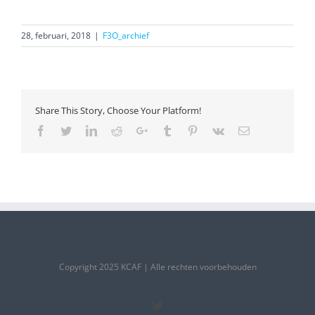
28, februari, 2018
|
F3O_archief
Share This Story, Choose Your Platform!
Facebook
Twitter
LinkedIn
Reddit
Google+
Tumblr
Pinterest
Vk
Email
Copyright 2025 KCAF | Alle rechten voorbehouden
Twitter