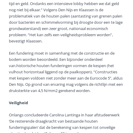
tijd en geld. Ondanks een intensieve lobby hebben we dat geld
nog niet bij elkaar.” Volgens Den Nijs en Klaassen is de
problematiek van de houten palen (aantasting van grenen palen
door bacteriën en schimmelvorming bij droogte door een te lage
grondwater­stand) een zeer groot, nationaal economisch
probleem. “Het kan zelfs een veiligheidsprobleem worden”,
bevestigt Klaassen.
Een fundering moet in samenhang met de constructie en de
bodem worden beoordeeld. Een bijzonder onderdeel
van.historische houten funderingen vormen de kespen (het
vulhout horizontaal liggend op de paalkoppen). “Constructies
met kespen voldoen niet zonder meer aan de Eurocode 5”, aldus
Den Nijs. Op grond van ervaring mag volgens de richtlijn met een
druksterkte van 4,5 N/mm2 gerekend worden.
Veiligheid
Onlangs concludeerde Carolina Lantinga in haar afstudeerwerk
‘De resterende draagkracht van bestaande houten
funderingspalen’ dat de berekening van kes­pen tot onveilige