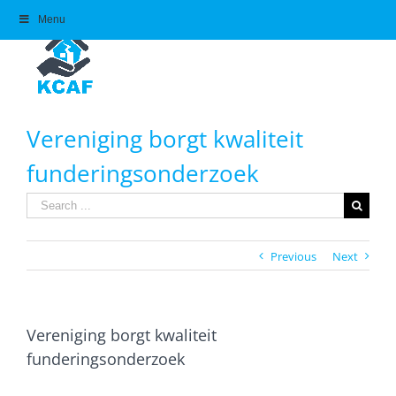
Skip
Menu
to
content
Vereniging borgt kwaliteit
funderingsonderzoek
Search
for:
Previous
Next
Vereniging borgt kwaliteit
funderingsonderzoek