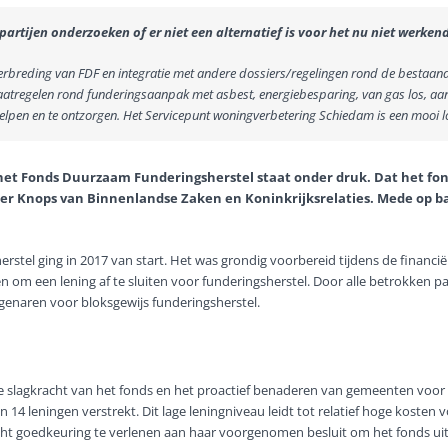
partijen onderzoeken of er niet een alternatief is voor het nu niet werken
erbreding van FDF en integratie met andere dossiers/regelingen rond de bestaand
maatregelen rond funderingsaanpak met asbest, energiebesparing, van gas los, aa
helpen en te ontzorgen. Het Servicepunt woningverbetering Schiedam is een mooi l
et Fonds Duurzaam Funderingsherstel staat onder druk. Dat het fon
ter Knops van Binnenlandse Zaken en Koninkrijksrelaties. Mede op 
tel ging in 2017 van start. Het was grondig voorbereid tijdens de financië
 om een lening af te sluiten voor funderingsherstel. Door alle betrokken par
naren voor bloksgewijs funderingsherstel.
 slagkracht van het fonds en het proactief benaderen van gemeenten voor d
van 14 leningen verstrekt. Dit lage leningniveau leidt tot relatief hoge koste
ht goedkeuring te verlenen aan haar voorgenomen besluit om het fonds uite