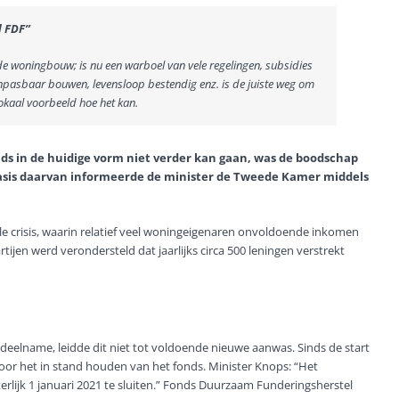
d FDF”
e woningbouw; is nu een warboel van vele regelingen, subsidies
npasbaar bouwen, levensloop bestendig enz. is de juiste weg om
okaal voorbeeld hoe het kan.
ds in de huidige vorm niet verder kan gaan, was de boodschap
basis daarvan informeerde de minister de Tweede Kamer middels
le crisis, waarin relatief veel woningeigenaren onvoldoende inkomen
tijen werd verondersteld dat jaarlijks circa 500 leningen verstrekt
eelname, leidde dit niet tot voldoende nieuwe aanwas. Sinds de start
n voor het in stand houden van het fonds. Minister Knops: “Het
rlijk 1 januari 2021 te sluiten.” Fonds Duurzaam Funderingsherstel