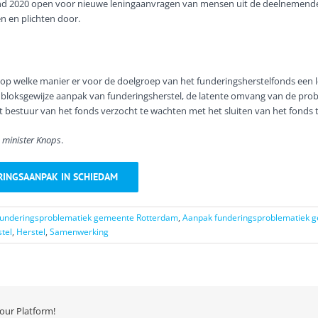
 eind 2020 open voor nieuwe leningaanvragen van mensen uit de deelnemend
en en plichten door.
p welke manier er voor de doelgroep van het funderingsherstelfonds een leenf
n bloksgewijze aanpak van funderingsherstel, de latente omvang van de pro
t bestuur van het fonds verzocht te wachten met het sluiten van het fonds t
 minister Knops
.
RINGSAANPAK IN SCHIEDAM
funderingsproblematiek gemeente Rotterdam
,
Aanpak funderingsproblematiek 
tel
,
Herstel
,
Samenwerking
our Platform!