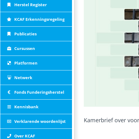
Herstel Register
KCAF Erkenningsregeling
Publicaties
Cursussen
Platformen
Netwerk
Fonds Funderingsherstel
Kennisbank
Kamerbrief over voo
Verklarende woordenlijst
Over KCAF