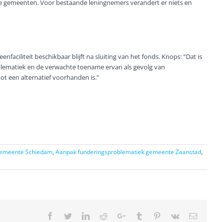
e gemeenten. Voor bestaande leningnemers verandert er niets en
aciliteit beschikbaar blijft na sluiting van het fonds. Knops: “Dat is
blematiek en de verwachte toename ervan als gevolg van
ot een alternatief voorhanden is.”
gemeente Schiedam
,
Aanpak funderingsproblematiek gemeente Zaanstad
,
Facebook
Twitter
LinkedIn
Reddit
Google+
Tumblr
Pinterest
Vk
Email