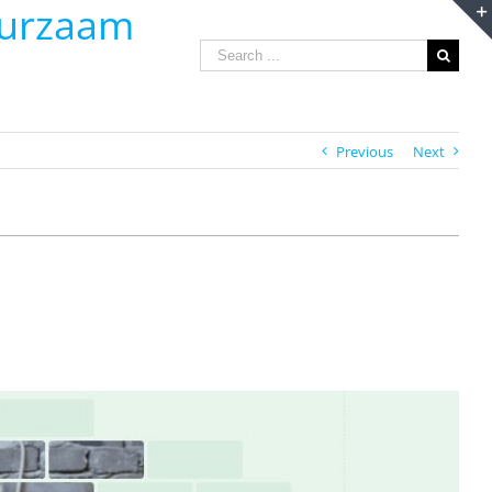
uurzaam
Search
for:
Previous
Next