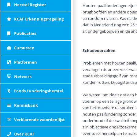
Herstel Register
Houten paalfunderingen zijn 
brughoofden en andere object
en rondom rivieren. Pas na d
KCAF Erkenningsregeling
dat in Nederland nog zo’n 25 
zit onder gebouwen en de and
Publicaties
Cursussen
Schadeoorzaken
Platformen
Problemen met houten paalfun
vervangen door een veel zwaa
stadsuitbreidingsgolf van ron
Netwerk
konden rotten. Droogstandspro
Fonds Funderingsherstel
We weten inmiddels dat een h
voeren op een te lage grondw
Kennisbank
van betrouwbare uitspraken ov
houten paalfundering zonder 
Verklarende woordenlijst
onderhoud of de kwaliteitsbe
zijn objectieve onderzoeksme
eventueel herstelplan te mak
Over KCAF