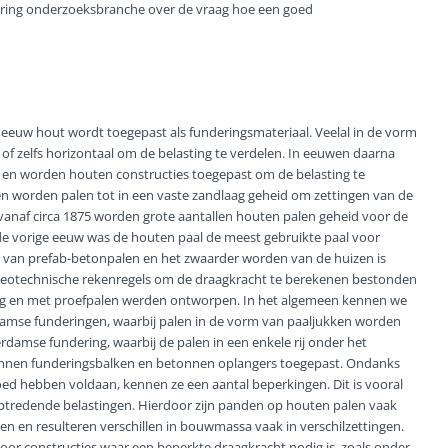
dering onderzoeksbranche over de vraag hoe een goed
e eeuw hout wordt toegepast als funderingsmateriaal. Veelal in de vorm
 of zelfs horizontaal om de belasting te verdelen. In eeuwen daarna
 en worden houten constructies toegepast om de belasting te
n worden palen tot in een vaste zandlaag geheid om zettingen van de
vanaf circa 1875 worden grote aantallen houten palen geheid voor de
 de vorige eeuw was de houten paal de meest gebruikte paal voor
t van prefab-betonpalen en het zwaarder worden van de huizen is
. Geotechnische rekenregels om de draagkracht te berekenen bestonden
ing en met proefpalen werden ontworpen. In het algemeen kennen we
damse funderingen, waarbij palen in de vorm van paaljukken worden
damse fundering, waarbij de palen in een enkele rij onder het
tonnen funderingsbalken en betonnen oplangers toegepast. Ondanks
ed hebben voldaan, kennen ze een aantal beperkingen. Dit is vooral
optredende belastingen. Hierdoor zijn panden op houten palen vaak
en en resulteren verschillen in bouwmassa vaak in verschilzettingen.
or constructies waar een beperkte draagkracht nodig is, zoals onder