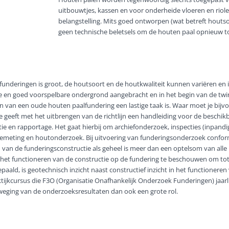
uitbouwtjes, kassen en voor onderheide vloeren en rio
belangstelling. Mits goed ontworpen (wat betreft houts
geen technische beletsels om de houten paal opnieuw t
aalfunderingen is groot, de houtsoort en de houtkwaliteit kunnen variëren en
dige en goed voorspelbare ondergrond aangebracht en in het begin van de t
n van een oude houten paalfundering een lastige taak is. Waar moet je bijv
geeft met het uitbrengen van de richtlijn een handleiding voor de besc
tie en rapportage. Het gaat hierbij om archiefonderzoek, inspecties (inpandi
eting en houtonderzoek. Bij uitvoering van funderingsonderzoek conform de
 van de funderingsconstructie als geheel is meer dan een optelsom van alle
 het functioneren van de constructie op de fundering te beschouwen om t
paald, is geotechnisch inzicht naast constructief inzicht in het functioneren
aktijkcursus die F3O (Organisatie Onafhankelijk Onderzoek Funderingen) jaar
weging van de onderzoeksresultaten dan ook een grote rol.