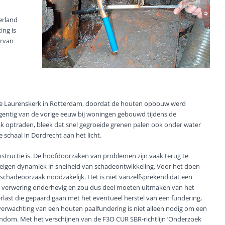
erland
ing is
arvan
n de Laurenskerk in Rotterdam, doordat de houten opbouw werd
gentig van de vorige eeuw bij woningen gebouwd tijdens de
jk optraden, bleek dat snel gegroeide grenen palen ook onder water
schaal in Dordrecht aan het licht.
tructie is. De hoofdoorzaken van problemen zijn vaak terug te
eigen dynamiek in snelheid van schadeontwikkeling. Voor het doen
 schadeoorzaak noodzakelijk. Het is niet vanzelfsprekend dat een
n verwering onderhevig en zou dus deel moeten uitmaken van het
ast die gepaard gaan met het eventueel herstel van een fundering,
erwachting van een houten paalfundering is niet alleen nodig om een
ndom. Met het verschijnen van de F3O CUR SBR-richtlijn ’Onderzoek