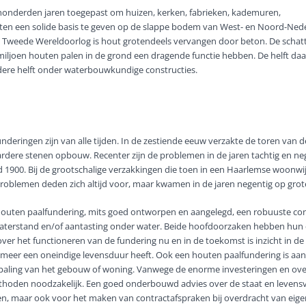
honderden jaren toegepast om huizen, kerken, fabrieken, kademuren,
en een solide basis te geven op de slappe bodem van West- en Noord-Ned
e Tweede Wereldoorlog is hout grotendeels vervangen door beton. De schatt
miljoen houten palen in de grond een dragende functie hebben. De helft da
ere helft onder waterbouwkundige constructies.
deringen zijn van alle tijden. In de zestiende eeuw verzakte de toren va
rdere stenen opbouw. Recenter zijn de problemen in de jaren tachtig en ne
d 1900. Bij de grootschalige verzakkingen die toen in een Haarlemse woonwi
blemen deden zich altijd voor, maar kwamen in de jaren negentig op grote 
outen paalfundering, mits goed ontworpen en aangelegd, een robuuste cons
aterstand en/of aantasting onder water. Beide hoofdoorzaken hebben hun 
er het functioneren van de fundering nu en in de toekomst is inzicht in de
meer een oneindige levensduur heeft. Ook een houten paalfundering is aa
paling van het gebouw of woning. Vanwege de enorme investeringen en overl
thoden noodzakelijk. Een goed onderbouwd advies over de staat en levensv
en, maar ook voor het maken van contractafspraken bij overdracht van eige