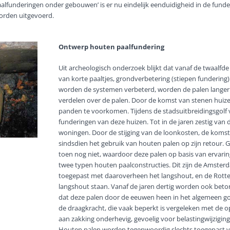
alfunderingen onder gebouwen’ is er nu eindelijk eenduidigheid in de fun
rden uitgevoerd.
Ontwerp houten paalfundering
Uit archeologisch onderzoek blijkt dat vanaf de twaalfd
van korte paaltjes, grondverbetering (stiepen fundering)
worden de systemen verbeterd, worden de palen langer
verdelen over de palen. Door de komst van stenen huize
panden te voorkomen. Tijdens de stadsuitbreidingsgolf 
funderingen van deze huizen. Tot in de jaren zestig van
woningen. Door de stijging van de loonkosten, de koms
sindsdien het gebruik van houten palen op zijn retour
toen nog niet, waardoor deze palen op basis van ervar
twee typen houten paalconstructies. Dit zijn de Amster
toegepast met daaroverheen het langshout, en de Rotter
langshout staan. Vanaf de jaren dertig worden ook be
dat deze palen door de eeuwen heen in het algemeen go
de draagkracht, die vaak beperkt is vergeleken met de 
aan zakking onderhevig, gevoelig voor belastingwijziging
Houten palen worden tegenwoordig slechts toegepast vo