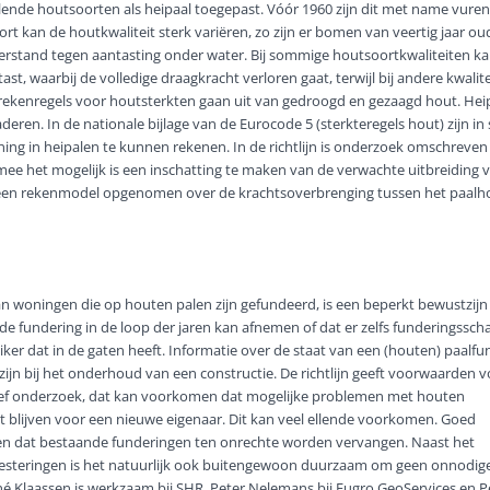
hillende houtsoorten als heipaal toegepast. Vóór 1960 zijn dit met name vure
rt kan de houtkwaliteit sterk variëren, zo zijn er bomen van veertig jaar ou
erstand tegen aantasting onder water. Bij sommige houtsoortkwaliteiten kan
t, waarbij de volledige draagkracht verloren gaat, terwijl bij andere kwali
 rekenregels voor houtsterkten gaan uit van gedroogd en gezaagd hout. Heip
deren. In de nationale bijlage van de Eurocode 5 (sterkteregels hout) zij
ning in heipalen te kunnen rekenen. In de richtlijn is onderzoek omschreven
 het mogelijk is een inschatting te maken van de verwachte uitbreiding v
 een rekenmodel opgenomen over de krachtsoverbrenging tussen het paalh
n woningen die op houten palen zijn gefundeerd, is een beperkt bewustzijn
 de fundering in de loop der jaren kan afnemen of dat er zelfs funderingssc
ker dat in de gaten heeft. Informatie over de staat van een (houten) paalfu
jn bij het onderhoud van een constructie. De richtlijn geeft voorwaarden v
ief onderzoek, dat kan voorkomen dat mogelijke problemen met houten
blijven voor een nieuwe eigenaar. Dit kan veel ellende voorkomen. Goed
 dat bestaande funderingen ten onrechte worden vervangen. Naast het
steringen is het natuurlijk ook buitengewoon duurzaam om geen onnodig
né Klaassen is werkzaam bij SHR, Peter Nelemans bij Fugro GeoServices en P