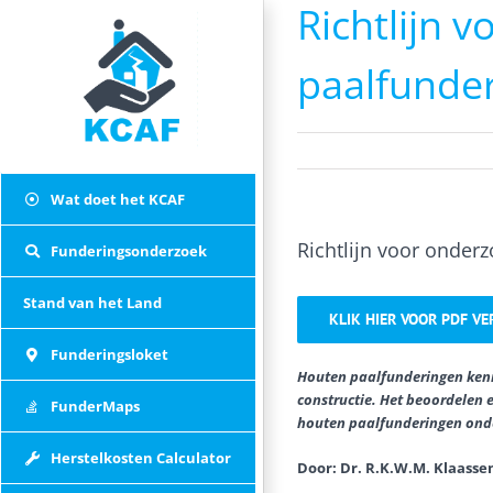
Richtlijn 
Skip
to
content
paalfunde
Wat doet het KCAF
Richtlijn voor onder
Funderingsonderzoek
Stand van het Land
KLIK HIER VOOR PDF VE
Funderingsloket
Houten paalfunderingen kenne
constructie. Het beoordelen e
FunderMaps
houten paalfunderingen onde
Herstelkosten Calculator
Door: Dr. R.K.W.M. Klaassen 