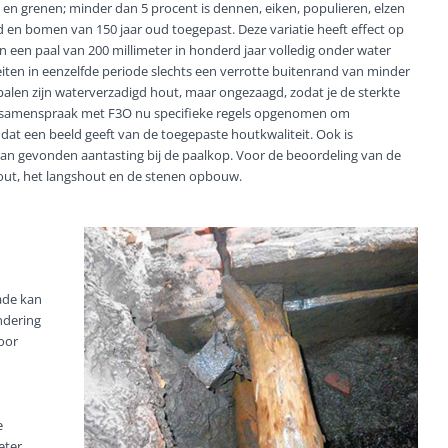
n en grenen; minder dan 5 procent is dennen, eiken, populieren, elzen
d en bomen van 150 jaar oud toegepast. Deze variatie heeft effect op
 een paal van 200 millimeter in honderd jaar volledig onder water
teiten in eenzelfde periode slechts een verrotte buitenrand van minder
alen zijn waterverzadigd hout, maar ongezaagd, zodat je de sterkte
n in samenspraak met F3O nu specifieke regels opgenomen om
 dat een beeld geeft van de toegepaste houtkwaliteit. Ook is
an gevonden aantasting bij de paalkop. Voor de beoordeling van de
out, het langshout en de stenen opbouw.
hade kan
ndering
oor
e
eter