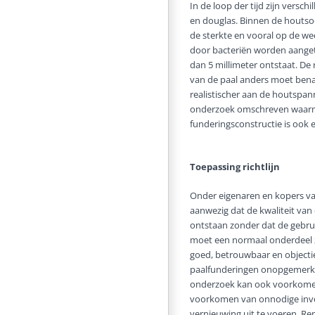
In de loop der tijd zijn versc
en douglas. Binnen de houtsoo
de sterkte en vooral op de we
door bacteriën worden aangetas
dan 5 millimeter ontstaat. De
van de paal anders moet bena
realistischer aan de houtspan
onderzoek omschreven waarmee
funderingsconstructie is ook
Toepassing richtlijn
Onder eigenaren en kopers va
aanwezig dat de kwaliteit van
ontstaan zonder dat de gebrui
moet een normaal onderdeel zi
goed, betrouwbaar en object
paalfunderingen onopgemerkt 
onderzoek kan ook voorkomen
voorkomen van onnodige inve
vernieuwing uit te voeren. Re