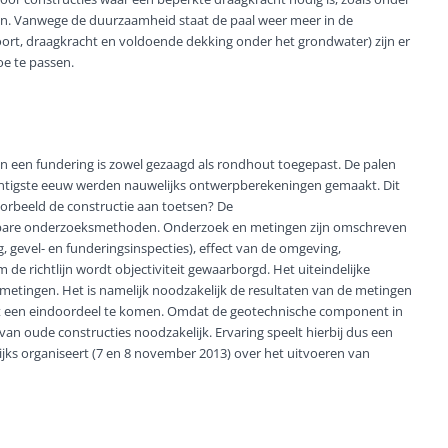
len. Vanwege de duurzaamheid staat de paal weer meer in de
oort, draagkracht en voldoende dekking onder het grondwater) zijn er
oe te passen.
 in een fundering is zowel gezaagd als rondhout toegepast. De palen
wintigste eeuw werden nauwelijks ontwerpberekeningen gemaakt. Dit
oorbeeld de constructie aan toetsen? De
hikbare onderzoeksmethoden. Onderzoek en metingen zijn omschreven
g, gevel- en funderingsinspecties), effect van de omgeving,
 richtlijn wordt objectiviteit gewaarborgd. Het uiteindelijke
 metingen. Het is namelijk noodzakelijk de resultaten van de metingen
ot een eindoordeel te komen. Omdat de geotechnische component in
 van oude constructies noodzakelijk. Ervaring speelt hierbij dus een
lijks organiseert (7 en 8 november 2013) over het uitvoeren van