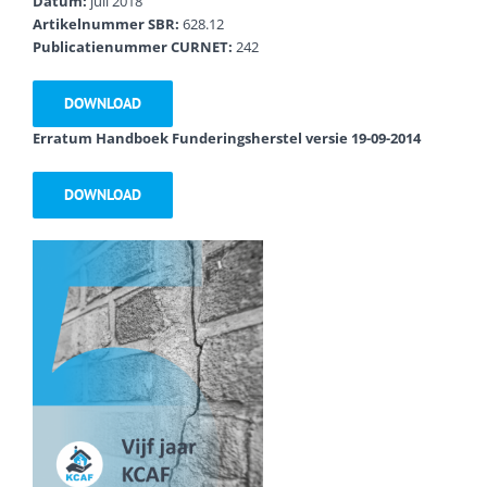
Datum:
juli 2018
Artikelnummer
SBR:
628.12
Publicatienummer
CURNET:
242
DOWNLOAD
Erratum Handboek Funderingsherstel versie 19-09-2014
DOWNLOAD