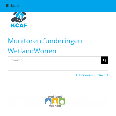
Skip
Menu
to
content
Monitoren funderingen
WetlandWonen
Search
for:
Previous
Next
View
Larger
Image